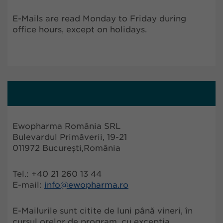
E-Mails are read Monday to Friday during
office hours, except on holidays.
Ewopharma România SRL
Bulevardul Primăverii, 19-21
011972 București,România
Tel.: +40 21 260 13 44
E-mail:
info@ewopharma.ro
E-Mailurile sunt citite de luni până vineri, în
cursul orelor de program, cu excepția