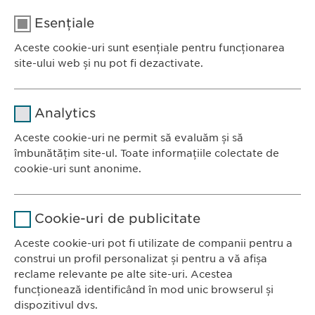
E-mail:
medical@
ewopharma.ro
Esențiale
Telefon: +40 21 260 13 44
Aceste cookie-uri sunt esențiale pentru funcționarea
site-ului web și nu pot fi dezactivate.
Nume
cookie_optin
Analytics
Furnizor
sgalinski
Aceste cookie-uri ne permit să evaluăm și să
Ewopharma România SRL
îmbunătățim site-ul. Toate informațiile colectate de
Durată
1 an
Bulevardul Primăverii 19-21
cookie-uri sunt anonime.
Scara B, etaj 1, Sector 1
Stochează setările consimțite de
Scop
Nume
Google Analytics
011972, București
către user.
Cookie-uri de publicitate
România
Furnizor
Google
Aceste cookie-uri pot fi utilizate de companii pentru a
construi un profil personalizat și pentru a vă afișa
CONTACT
Durată
1 zi
reclame relevante pe alte site-uri. Acestea
Tel.: +40 21 260 13 44
funcționează identificând în mod unic browserul și
Scop
Fax: +40 21 202 93 27
Generează date statistice.
dispozitivul dvs.