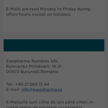
E-Mails are read Monday to Friday during
office hours, except on holidays.
Ewopharma România SRL
Bulevardul Primăverii, 19-21
011972 București,România
Tel.: +40 21 260 13 44
E-mail:
info@ewopharma.ro
E-Mailurile sunt citite de luni până vineri, în
cursul orelor de program, cu excepția