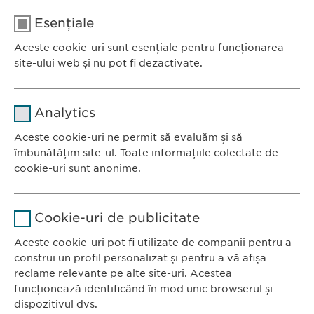
E-mail:
medical@
ewopharma.ro
Esențiale
Telefon: +40 21 260 13 44
Aceste cookie-uri sunt esențiale pentru funcționarea
site-ului web și nu pot fi dezactivate.
Nume
cookie_optin
Analytics
Furnizor
sgalinski
Aceste cookie-uri ne permit să evaluăm și să
Ewopharma România SRL
îmbunătățim site-ul. Toate informațiile colectate de
Durată
1 an
Bulevardul Primăverii 19-21
cookie-uri sunt anonime.
Scara B, etaj 1, Sector 1
Stochează setările consimțite de
Scop
Nume
Google Analytics
011972, București
către user.
Cookie-uri de publicitate
România
Furnizor
Google
Aceste cookie-uri pot fi utilizate de companii pentru a
construi un profil personalizat și pentru a vă afișa
CONTACT
Durată
1 zi
reclame relevante pe alte site-uri. Acestea
Tel.: +40 21 260 13 44
funcționează identificând în mod unic browserul și
Scop
Fax: +40 21 202 93 27
Generează date statistice.
dispozitivul dvs.