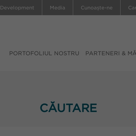
 Development
Media
Cunoaște-ne
Ca
PORTOFOLIUL NOSTRU
PARTENERI & M
CĂUTARE