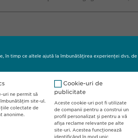
id
® și Isoprinosine®. Prin urmare, știm să obținem…
Search results 1 until 10 of 12
le, în timp ce altele ajută la îmbunătățirea experienței dvs. de
1
2
next
cs
Cookie-uri de
publicitate
-uri ne permit să
 îmbunătățim site-ul.
Aceste cookie-uri pot fi utilizate
țiile colectate de
de companii pentru a construi un
nt anonime.
profil personalizat și pentru a vă
a România SRL
CONTACT
afișa reclame relevante pe alte
site-uri. Acestea funcționează
l Primăverii 19-21
Tel.: +40 21 260 
identificând în mod unic