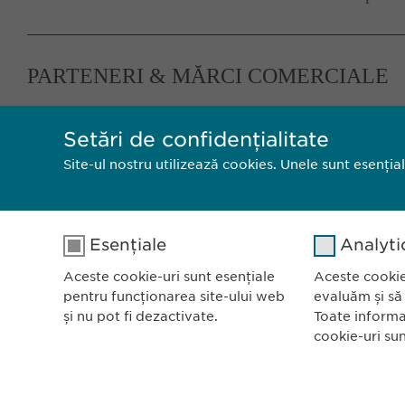
PARTENERI & MĂRCI COMERCIALE
… propriilor produse, brevetate, de exemplu
Reval
Setări de confidențialitate
Site-ul nostru utilizează cookies. Unele sunt esenția
Esențiale
Analyti
Aceste cookie-uri sunt esențiale
Aceste cookie
pentru funcționarea site-ului web
evaluăm și să
și nu pot fi dezactivate.
Toate informa
cookie-uri su
Ewopharm
Bulevardu