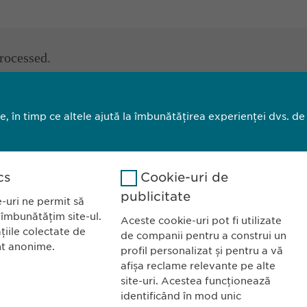
processed.
le, în timp ce altele ajută la îmbunătățirea experienței dvs. de
a România SRL
CONTACT
l Primăverii 19-21
Tel.: +40 21 260 
cs
Cookie-uri de
taj 1, Sector 1
Fax: +40 21 202 
publicitate
-uri ne permit să
ucurești
E-Mail:
info@
ewo
 îmbunătățim site-ul.
Aceste cookie-uri pot fi utilizate
țiile colectate de
de companii pentru a construi un
nt anonime.
profil personalizat și pentru a vă
afișa reclame relevante pe alte
privind modulele cookie
Imprimă
C
site-uri. Acestea funcționează
identificând în mod unic