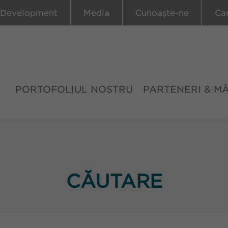
 Development
Media
Cunoaște-ne
Ca
PORTOFOLIUL NOSTRU
PARTENERI & M
CĂUTARE