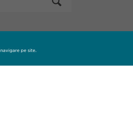
 navigare pe site.
13 44
93 27
pharma.ro
opyright © Ewopharma AG