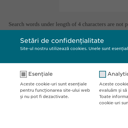
Search words under length of 4 characters are not 
Setări de confidențialitate
Site-ul nostru utilizează cookies. Unele sunt esenția
Ewopharm
Bulevardu
Esențiale
Analyti
Scara B, e
Aceste cookie-uri sunt esențiale
Aceste cookie
011972, B
pentru funcționarea site-ului web
evaluăm și să
România
și nu pot fi dezactivate.
Toate informa
cookie-uri su
Politica de confidențialitate
Politica 