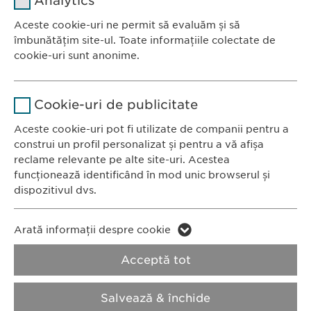
Analytics
Furnizor
sgalinski
Aceste cookie-uri ne permit să evaluăm și să
Ewopharma România SRL
îmbunătățim site-ul. Toate informațiile colectate de
Durată
1 an
Bulevardul Primăverii 19-21
cookie-uri sunt anonime.
Scara B, etaj 1, Sector 1
Stochează setările consimțite de
Scop
Nume
Google Analytics
011972, București
către user.
Cookie-uri de publicitate
România
Furnizor
Google
Aceste cookie-uri pot fi utilizate de companii pentru a
construi un profil personalizat și pentru a vă afișa
CONTACT
Durată
1 zi
reclame relevante pe alte site-uri. Acestea
Tel.: +40 21 260 13 44
funcționează identificând în mod unic browserul și
Fax: +40 21 202 93 27
Scop
Generează date statistice.
dispozitivul dvs.
E-Mail:
info@
ewopharma.ro
Nume
LinkedIn
Nume
vuid
Arată informații despre cookie
Furnizor
LinkedIn
Politica de
Politica privind
Acceptă tot
Furnizor
Vimeo
confidențialitate
modulele cookie
Durată
2 ani
Durată
2 years
Salvează & închide