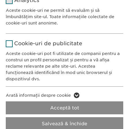
Analytics
Furnizor
sgalinski
Aceste cookie-uri ne permit să evaluăm și să
Ewopharma România SRL
îmbunătățim site-ul. Toate informațiile colectate de
Durată
1 an
Bulevardul Primăverii 19-21
cookie-uri sunt anonime.
Scara B, etaj 1, Sector 1
Stochează setările consimțite de
Scop
Nume
Google Analytics
011972, București
către user.
Cookie-uri de publicitate
România
Furnizor
Google
Aceste cookie-uri pot fi utilizate de companii pentru a
construi un profil personalizat și pentru a vă afișa
CONTACT
Durată
1 zi
reclame relevante pe alte site-uri. Acestea
Tel.: +40 21 260 13 44
funcționează identificând în mod unic browserul și
Fax: +40 21 202 93 27
Scop
Generează date statistice.
dispozitivul dvs.
E-Mail:
info@
ewopharma.ro
Nume
LinkedIn
Nume
vuid
Arată informații despre cookie
Furnizor
LinkedIn
Politica de
Politica privind
Acceptă tot
Furnizor
Vimeo
confidențialitate
modulele cookie
Durată
2 ani
Durată
2 years
Salvează & închide