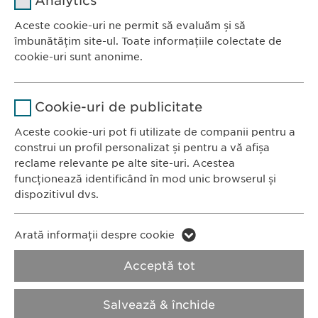
Analytics
Furnizor
sgalinski
Aceste cookie-uri ne permit să evaluăm și să
Ewopharma România SRL
îmbunătățim site-ul. Toate informațiile colectate de
Durată
1 an
Bulevardul Primăverii 19-21
cookie-uri sunt anonime.
Scara B, etaj 1, Sector 1
Stochează setările consimțite de
Scop
Nume
Google Analytics
011972, București
către user.
Cookie-uri de publicitate
România
Furnizor
Google
Aceste cookie-uri pot fi utilizate de companii pentru a
construi un profil personalizat și pentru a vă afișa
CONTACT
Durată
1 zi
reclame relevante pe alte site-uri. Acestea
Tel.: +40 21 260 13 44
funcționează identificând în mod unic browserul și
Fax: +40 21 202 93 27
Scop
Generează date statistice.
dispozitivul dvs.
E-Mail:
info@
ewopharma.ro
Nume
LinkedIn
Nume
vuid
Arată informații despre cookie
Furnizor
LinkedIn
Politica de
Politica privind
Acceptă tot
Furnizor
Vimeo
confidențialitate
modulele cookie
Durată
2 ani
Durată
2 years
Salvează & închide