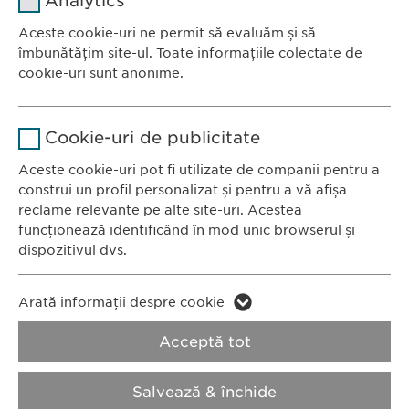
Analytics
Furnizor
sgalinski
Aceste cookie-uri ne permit să evaluăm și să
Ewopharma România SRL
îmbunătățim site-ul. Toate informațiile colectate de
Durată
1 an
Bulevardul Primăverii 19-21
cookie-uri sunt anonime.
Scara B, etaj 1, Sector 1
Stochează setările consimțite de
Scop
Nume
Google Analytics
011972, București
către user.
Cookie-uri de publicitate
România
Furnizor
Google
Aceste cookie-uri pot fi utilizate de companii pentru a
construi un profil personalizat și pentru a vă afișa
CONTACT
Durată
1 zi
reclame relevante pe alte site-uri. Acestea
Tel.: +40 21 260 13 44
funcționează identificând în mod unic browserul și
Fax: +40 21 202 93 27
Scop
Generează date statistice.
dispozitivul dvs.
E-Mail:
info@
ewopharma.ro
Nume
LinkedIn
Nume
vuid
Arată informații despre cookie
Furnizor
LinkedIn
Politica de
Politica privind
Acceptă tot
Furnizor
Vimeo
confidențialitate
modulele cookie
Durată
2 ani
Durată
2 years
Salvează & închide