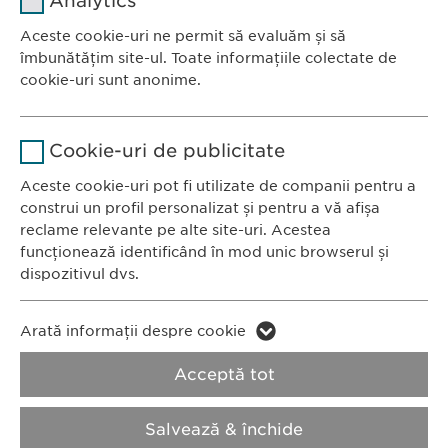
Analytics
Furnizor
sgalinski
Aceste cookie-uri ne permit să evaluăm și să
Ewopharma România SRL
îmbunătățim site-ul. Toate informațiile colectate de
Durată
1 an
Bulevardul Primăverii 19-21
cookie-uri sunt anonime.
Scara B, etaj 1, Sector 1
Stochează setările consimțite de
Scop
Nume
Google Analytics
011972, București
către user.
Cookie-uri de publicitate
România
Furnizor
Google
Aceste cookie-uri pot fi utilizate de companii pentru a
construi un profil personalizat și pentru a vă afișa
CONTACT
Durată
1 zi
reclame relevante pe alte site-uri. Acestea
Tel.: +40 21 260 13 44
funcționează identificând în mod unic browserul și
Fax: +40 21 202 93 27
Scop
Generează date statistice.
dispozitivul dvs.
E-Mail:
info@
ewopharma.ro
Nume
LinkedIn
Nume
vuid
Arată informații despre cookie
Furnizor
LinkedIn
Politica de
Politica privind
Acceptă tot
Furnizor
Vimeo
confidențialitate
modulele cookie
Durată
2 ani
Durată
2 years
Salvează & închide