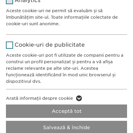
Analytics
Furnizor
sgalinski
Aceste cookie-uri ne permit să evaluăm și să
Ewopharma România SRL
îmbunătățim site-ul. Toate informațiile colectate de
Durată
1 an
Bulevardul Primăverii 19-21
cookie-uri sunt anonime.
Scara B, etaj 1, Sector 1
Stochează setările consimțite de
Scop
Nume
Google Analytics
011972, București
către user.
Cookie-uri de publicitate
România
Furnizor
Google
Aceste cookie-uri pot fi utilizate de companii pentru a
construi un profil personalizat și pentru a vă afișa
CONTACT
Durată
1 zi
reclame relevante pe alte site-uri. Acestea
Tel.: +40 21 260 13 44
funcționează identificând în mod unic browserul și
Fax: +40 21 202 93 27
Scop
Generează date statistice.
dispozitivul dvs.
E-Mail:
info@
ewopharma.ro
Nume
LinkedIn
Nume
vuid
Arată informații despre cookie
Furnizor
LinkedIn
Politica de
Politica privind
Acceptă tot
Furnizor
Vimeo
confidențialitate
modulele cookie
Durată
2 ani
Durată
2 years
Salvează & închide