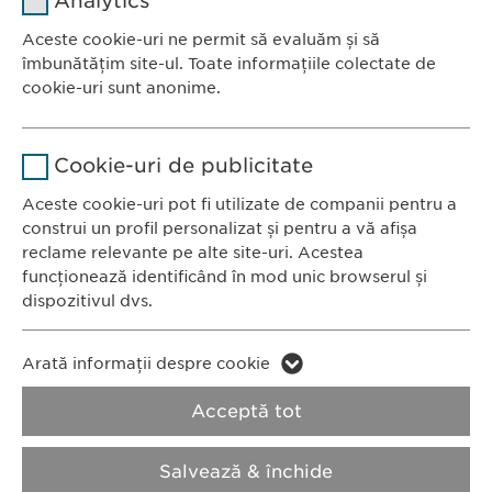
Analytics
Furnizor
sgalinski
Aceste cookie-uri ne permit să evaluăm și să
Ewopharma România SRL
îmbunătățim site-ul. Toate informațiile colectate de
Durată
1 an
Bulevardul Primăverii 19-21
cookie-uri sunt anonime.
Scara B, etaj 1, Sector 1
Stochează setările consimțite de
Scop
Nume
Google Analytics
011972, București
către user.
Cookie-uri de publicitate
România
Furnizor
Google
Aceste cookie-uri pot fi utilizate de companii pentru a
construi un profil personalizat și pentru a vă afișa
CONTACT
Durată
1 zi
reclame relevante pe alte site-uri. Acestea
Tel.: +40 21 260 13 44
funcționează identificând în mod unic browserul și
Fax: +40 21 202 93 27
Scop
Generează date statistice.
dispozitivul dvs.
E-Mail:
info@
ewopharma.ro
Nume
LinkedIn
Nume
vuid
Arată informații despre cookie
Furnizor
LinkedIn
Politica de
Politica privind
Acceptă tot
Furnizor
Vimeo
confidențialitate
modulele cookie
Durată
2 ani
Durată
2 years
Salvează & închide