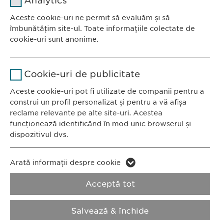
Analytics
Furnizor
sgalinski
Aceste cookie-uri ne permit să evaluăm și să
Ewopharma România SRL
îmbunătățim site-ul. Toate informațiile colectate de
Durată
1 an
Bulevardul Primăverii 19-21
cookie-uri sunt anonime.
Scara B, etaj 1, Sector 1
Stochează setările consimțite de
Scop
Nume
Google Analytics
011972, București
către user.
Cookie-uri de publicitate
România
Furnizor
Google
Aceste cookie-uri pot fi utilizate de companii pentru a
construi un profil personalizat și pentru a vă afișa
CONTACT
Durată
1 zi
reclame relevante pe alte site-uri. Acestea
Tel.: +40 21 260 13 44
funcționează identificând în mod unic browserul și
Fax: +40 21 202 93 27
Scop
Generează date statistice.
dispozitivul dvs.
E-Mail:
info@
ewopharma.ro
Nume
LinkedIn
Nume
vuid
Arată informații despre cookie
Furnizor
LinkedIn
Politica de
Politica privind
Acceptă tot
Furnizor
Vimeo
confidențialitate
modulele cookie
Durată
2 ani
Durată
2 years
Salvează & închide