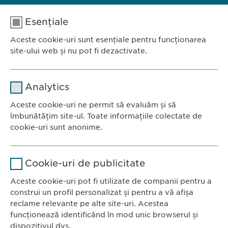
Esențiale
Aceste cookie-uri sunt esențiale pentru funcționarea
site-ului web și nu pot fi dezactivate.
Nume
cookie_optin
Analytics
Furnizor
sgalinski
Aceste cookie-uri ne permit să evaluăm și să
Ewopharma România SRL
îmbunătățim site-ul. Toate informațiile colectate de
Durată
1 an
Bulevardul Primăverii 19-21
cookie-uri sunt anonime.
Scara B, etaj 1, Sector 1
Stochează setările consimțite de
Scop
Nume
Google Analytics
011972, București
către user.
Cookie-uri de publicitate
România
Furnizor
Google
Aceste cookie-uri pot fi utilizate de companii pentru a
construi un profil personalizat și pentru a vă afișa
CONTACT
Durată
1 zi
reclame relevante pe alte site-uri. Acestea
Tel.: +40 21 260 13 44
funcționează identificând în mod unic browserul și
Fax: +40 21 202 93 27
Scop
Generează date statistice.
dispozitivul dvs.