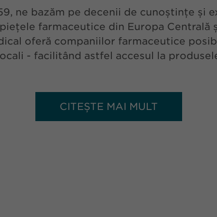
, ne bazăm pe decenii de cunoștințe și ex
piețele farmaceutice din Europa Centrală și
cal oferă companiilor farmaceutice posibili
locali - facilitând astfel accesul la produsel
CITEȘTE MAI MULT