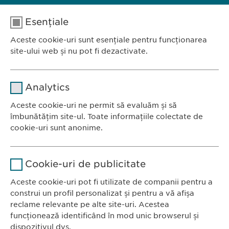
Esențiale
Aceste cookie-uri sunt esențiale pentru funcționarea
site-ului web și nu pot fi dezactivate.
Nume
cookie_optin
Analytics
Furnizor
sgalinski
Aceste cookie-uri ne permit să evaluăm și să
Ewopharma România SRL
îmbunătățim site-ul. Toate informațiile colectate de
Durată
1 an
Bulevardul Primăverii 19-21
cookie-uri sunt anonime.
Scara B, etaj 1, Sector 1
Stochează setările consimțite de
Scop
Nume
Google Analytics
011972, București
către user.
Cookie-uri de publicitate
România
Furnizor
Google
Aceste cookie-uri pot fi utilizate de companii pentru a
construi un profil personalizat și pentru a vă afișa
CONTACT
Durată
1 zi
reclame relevante pe alte site-uri. Acestea
Tel.: +40 21 260 13 44
funcționează identificând în mod unic browserul și
Fax: +40 21 202 93 27
Scop
Generează date statistice.
dispozitivul dvs.