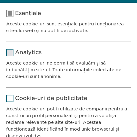
Esențiale
Aceste cookie-uri sunt esențiale pentru funcționarea
site-ului web și nu pot fi dezactivate.
Nume
cookie_optin
Analytics
Furnizor
sgalinski
Aceste cookie-uri ne permit să evaluăm și să
Ewopharma România SRL
îmbunătățim site-ul. Toate informațiile colectate de
Durată
1 an
Bulevardul Primăverii 19-21
cookie-uri sunt anonime.
Scara B, etaj 1, Sector 1
Stochează setările consimțite de
Scop
Nume
Google Analytics
011972, București
către user.
Cookie-uri de publicitate
România
Furnizor
Google
Aceste cookie-uri pot fi utilizate de companii pentru a
construi un profil personalizat și pentru a vă afișa
CONTACT
Durată
1 zi
reclame relevante pe alte site-uri. Acestea
Tel.: +40 21 260 13 44
funcționează identificând în mod unic browserul și
Fax: +40 21 202 93 27
Scop
Generează date statistice.
dispozitivul dvs.